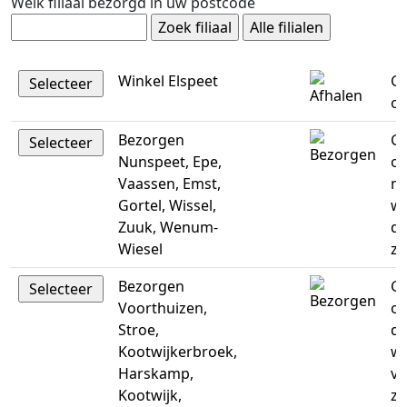
Welk filiaal bezorgd in uw postcode
Winkel Elspeet
Ge
op
Bezorgen
Ge
Nunspeet, Epe,
op
Vaassen, Emst,
m
Gortel, Wissel,
w
Zuuk, Wenum-
do
Wiesel
za
Bezorgen
Ge
Voorthuizen,
op
Stroe,
di
Kootwijkerbroek,
w
Harskamp,
vr
Kootwijk,
za