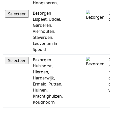
Hoogsoeren,
Bezorgen
Ge
Elspeet, Uddel,
op
Garderen,
Vierhouten,
Staverden,
Leuvenum En
Speuld
Bezorgen
Ge
Hulshorst,
op
Hierden,
m
Harderwijk,
di
Ermelo, Putten,
do
Huinen,
vr
Krachtighuizen,
Koudhoorn