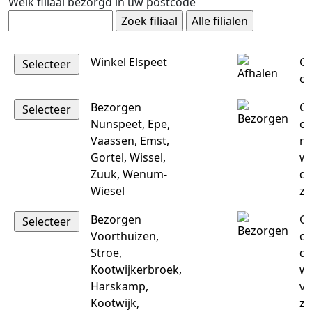
Welk filiaal bezorgd in uw postcode
Winkel Elspeet
Ge
op
Bezorgen
Ge
Nunspeet, Epe,
op
Vaassen, Emst,
m
Gortel, Wissel,
w
Zuuk, Wenum-
do
Wiesel
za
Bezorgen
Ge
Voorthuizen,
op
Stroe,
di
Kootwijkerbroek,
w
Harskamp,
vr
Kootwijk,
za