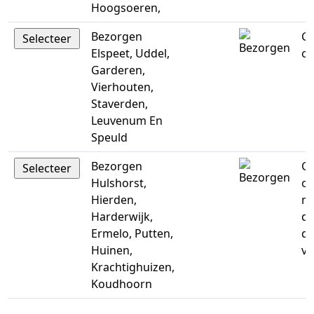
Hoogsoeren,
Bezorgen
Ge
Elspeet, Uddel,
op
Garderen,
Vierhouten,
Staverden,
Leuvenum En
Speuld
Bezorgen
Ge
Hulshorst,
op
Hierden,
m
Harderwijk,
di
Ermelo, Putten,
do
Huinen,
vr
Krachtighuizen,
Koudhoorn