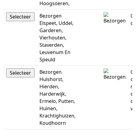
Hoogsoeren,
Bezorgen
Ge
Elspeet, Uddel,
op
Garderen,
Vierhouten,
Staverden,
Leuvenum En
Speuld
Bezorgen
Ge
Hulshorst,
op
Hierden,
m
Harderwijk,
di
Ermelo, Putten,
do
Huinen,
vr
Krachtighuizen,
Koudhoorn