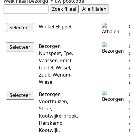
Welk filiaal bezorgd in uw postcode
Winkel Elspeet
Ge
op
Bezorgen
Ge
Nunspeet, Epe,
op
Vaassen, Emst,
m
Gortel, Wissel,
w
Zuuk, Wenum-
do
Wiesel
za
Bezorgen
Ge
Voorthuizen,
op
Stroe,
di
Kootwijkerbroek,
w
Harskamp,
vr
Kootwijk,
za